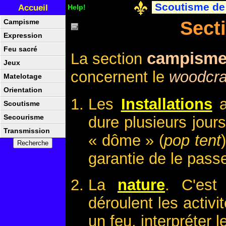
Scoutisme de
Accueil
Help!
Sect
Campisme
Expression
Feu sacré
campism
La section
Jeux
concernent le
woodcra
Matelotage
Orientation
Les
Installations
a
Scoutisme
Secourisme
dure plusieurs jour
Transmission
« dôme » (
pop tent
garantie de le pass
La
nature
. C'est
déroulent les activi
un feu, interpréter 