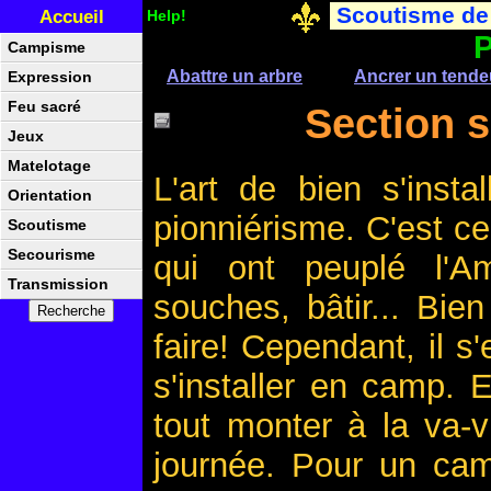
Scoutisme de
Accueil
Help!
P
Campisme
Abattre un arbre
Ancrer un tende
Expression
Feu sacré
Section s
Jeux
Matelotage
L'art de bien s'inst
Orientation
pionniérisme. C'est ce
Scoutisme
Secourisme
qui ont peuplé l'Am
Transmission
souches, bâtir... Bie
faire! Cependant, il s
s'installer en camp. E
tout monter à la va-v
journée. Pour un cam