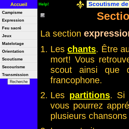
Scoutisme de
Accueil
Help!
Secti
Campisme
Expression
Feu sacré
expressio
La section
Jeux
Matelotage
Les
chants
. Être a
Orientation
mort! Vous retrouv
Scoutisme
Secourisme
scout ainsi que d
Transmission
francophone.
Les
partitions
. Si
vous pourrez appré
plusieurs chansons 