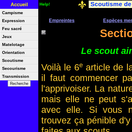
Scoutisme de
Accueil
Help!
Campisme
Empreintes
Espèces me
Expression
Feu sacré
Sectio
Jeux
Matelotage
Le scout ai
Orientation
Scoutisme
e
Voilà le 6
article de 
Secourisme
il faut commencer pa
Transmission
l'apprivoiser. La natu
mais elle ne peut s'a
avec elle. Si vous 
trouvez ça pénible d'
faites aux scouts...