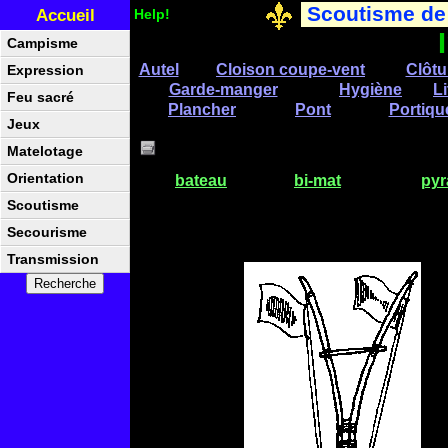
Scoutisme de
Accueil
Help!
Campisme
Autel
Cloison coupe-vent
Clôtu
Expression
Garde-manger
Hygiène
Li
Feu sacré
Plancher
Pont
Portiqu
Jeux
Matelotage
Orientation
bateau
bi-mat
pyr
Scoutisme
Secourisme
Transmission