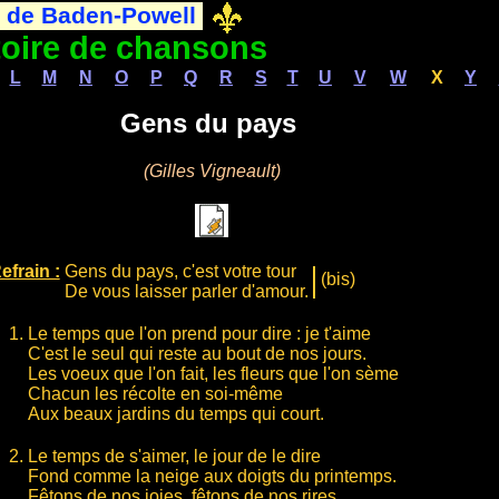
 de Baden-Powell
oire de chansons
L
M
N
O
P
Q
R
S
T
U
V
W
X
Y
Gens du pays
(Gilles Vigneault)
efrain :
Gens du pays, c'est votre tour
(bis)
De vous laisser parler d'amour.
Le temps que l'on prend pour dire : je t'aime
C'est le seul qui reste au bout de nos jours.
Les voeux que l'on fait, les fleurs que l'on sème
Chacun les récolte en soi-même
Aux beaux jardins du temps qui court.
Le temps de s'aimer, le jour de le dire
Fond comme la neige aux doigts du printemps.
Fêtons de nos joies, fêtons de nos rires