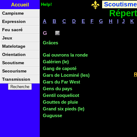
Scoutisme
Accueil
Help!
Répert
Campisme
A
B
C
D
E
F
G
H
I
J
K
Expression
Feu sacré
G
Jeux
Grâces
Matelotage
Orientation
Gai ouvrons la ronde
Galérien (le)
Scoutisme
Gang de capoté
Secourisme
R
Gars de Locminé (les)
Transmission
Gars du Far West
Gens du pays
Gentil coquelicot
Gouttes de pluie
Grand six pieds (le)
Gugusse