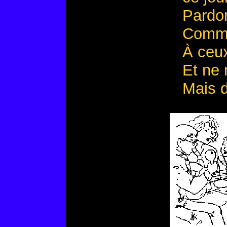
Pardo
Comme
À ceux
Et ne 
Mais d