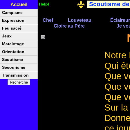
Scoutisme de
Accueil
Help!
Campisme
Chef
Louveteau
Éclaireur
Expression
Gloire au Père
Je vo
Feu sacré
Jeux
Matelotage
Orientation
Notre 
Scoutisme
Qui êt
Secourisme
Que vo
Transmission
Que vo
Que vo
Sur la
Donnez
ce jour