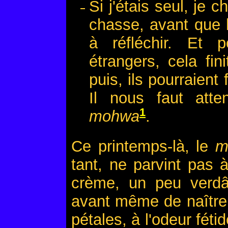
Si j'étais seul, je 
chasse, avant que
à réfléchir. Et 
étrangers, cela fin
puis, ils pourraien
Il nous faut atte
1
mohwa
.
Ce printemps-là, le
m
tant, ne parvint pas à
crème, un peu verdât
avant même de naître;
pétales, à l'odeur fét