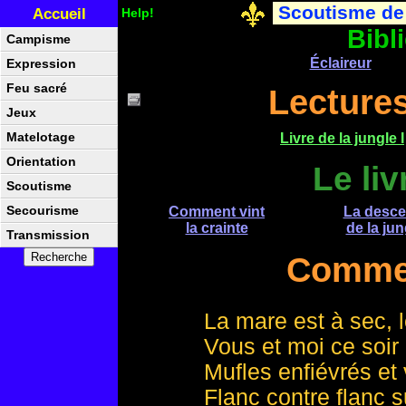
Scoutisme de
Accueil
Help!
Bibl
Campisme
Éclaireur
Expression
Feu sacré
Lecture
Jeux
Matelotage
Livre de la jungle I
Orientation
Le liv
Scoutisme
Secourisme
Comment vint
La desce
la crainte
de la jun
Transmission
Comment
La mare est à sec, l
Vous et moi ce soi
Mufles enfiévrés et
Flanc contre flanc s